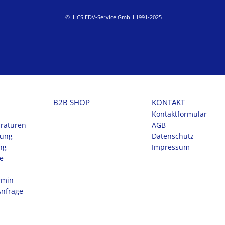
© HCS EDV-Service GmbH 1991-2025
B2B SHOP
KONTAKT
Kontaktformular
raturen
AGB
tung
Datenschutz
ng
Impressum
ce
rmin
Anfrage