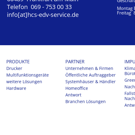
Geschäft
Telefon 069 - 753 00 33
Montag b
Freitag 
info[at]hcs-edv-service.de
PRODUKTE
PARTNER
IMP
Drucker
Unternehmen & Firmen
Klim
Büro
Multifunktionsgeräte
Öffentliche Auftraggeber
Gree
weitere Lösungen
Systemhäuser & Händler
Nachh
Hardware
Homeoffice
Falls
Antwort
Nachh
Branchen Lösungen
Antw