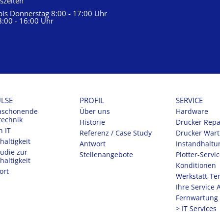
szeiten
is Donnerstag 8:00 - 17:00 Uhr
8:00 - 16:00 Uhr
ULSE
PROFIL
SERVICE
aschonende
Über uns
Hardware
technik
Historie
Drucker Repa
n IT
Referenz / Case Study
Drucker War
altigkeit
Antwort
Instandhaltu
tudie zur
Stellenangebote
Plotter-Servi
altigkeit
Konditionen
ort
Werkstatt-Te
Ihre Service 
Fernwartung
> IT Services