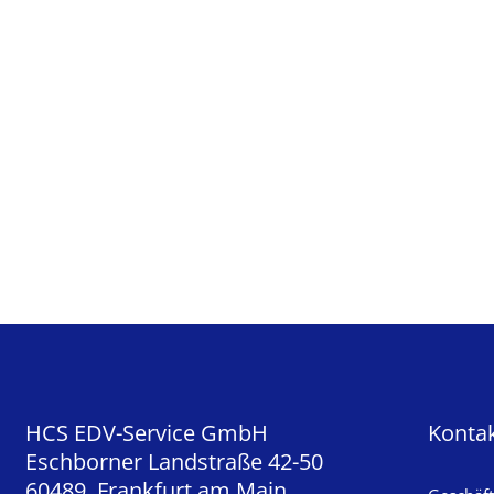
HCS EDV-Service GmbH
Konta
Eschborner Landstraße 42-50
60489 Frankfurt am Main